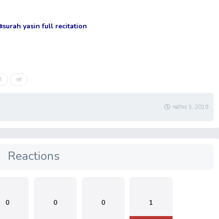
ক করুনঃsurah yasin full recitation
ী
ধর্ম
অক্টোবর 3, 2019
Reactions
0
0
0
1