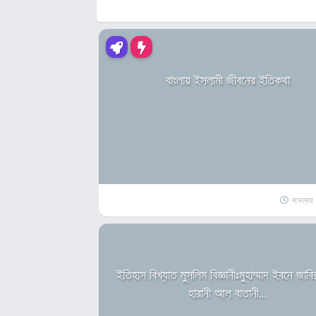
বাংলায় ইসলামী জীবনের ইতিকথা
নভেম্ব
ইতিহাস বিখ্যাত মুসলিম বিজ্ঞানীঃমুহাম্মাদ ইবনে জা
হারানী আল বাতানী…