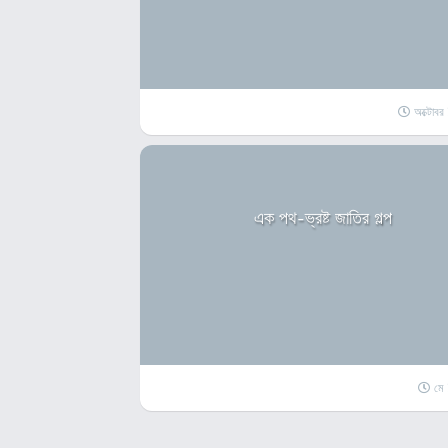
অক্টোব
এক পথ-ভ্রষ্ট জাতির গল্প
মে