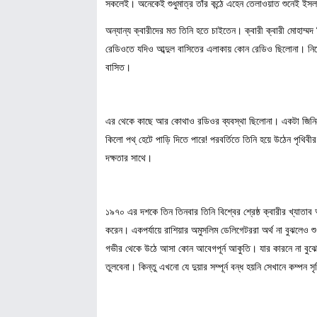
সকলেই। অনেকেই শুধুমাত্র তাঁর কন্ঠে এহেন তেলাওয়াত শুনেই ইস
অন্যান্য ক্বারীদের মত তিনি হতে চাইতেন। ক্বারী ক্বারী মোহাম্ম
রেডিওতে যদিও আব্দুল বাসিতের এলাকায় কোন রেডিও ছিলোনা। নিজে
বাসিত।
এর থেকে কাছে আর কোথাও রডিওর ব্যবস্থা ছিলোনা। একটা জিনিশে
কিলো পথ্ হেটে পাড়ি দিতে পারে! পরবর্তিতে তিনি হয়ে উঠেন পৃথি
দক্ষতার সাথে।
১৯৭০ এর দশকে তিন তিনবার তিনি বিশ্বের শ্রেষ্ঠ ক্বারীর খ্যাত
করেন। একপর্যায়ে রাশিয়ার অমুসলিম ডেলিগেটররা অর্থ না বুঝলেও শুধ
গভীর থেকে উঠে আসা কোন আবেগপূর্ন আকুতি। যার কারনে না বুঝেও 
তুলবেনা। কিন্তু এখনো যে দুয়ার সম্পূর্ন বন্ধ হয়নি সেখানে কম্পন স