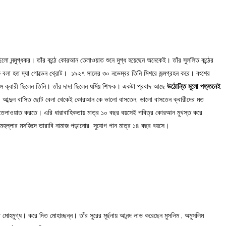
 ছিলো মন্মুগ্ধকর। তাঁর কন্ঠে কোরআন তেলাওয়াত শুনে মুগ্ধ হয়েছেন অনেকেই। তাঁর সুললিত কন্ঠের
ে বলা হত দ্যা গোল্ডেন থ্রোট। ১৯২৭ সালের ৩০ নভেম্বর তিনি মিশরে জন্মগ্রহন করে। বংশের
থম ক্বারী ছিলেন তিনি। তাঁর দাদা ছিলেন ধর্মিয় শিক্ষক। একটা প্রবাদ আছে
উঠোন্তি মূলো পত্তনেই
 আব্দুল বাসিত ছোট বেলা থেকেই কোরআন কে ভালো বাসতেন, ভালো বাসতেন ক্বারীদের মত
লাওয়াত করতে। এরি ধারাবাহিকতায় মাত্র ১০ বছর বয়সেই পবিত্র কোরআন মুখস্ত করে
হল্লার মসজিদে তারাবি নামাজ পড়ানোর সুযোগ পান মাত্র ১৪ বছর বয়সে।
হমুগ্ধ। করে দিত মোহাচ্ছন্ন। তাঁর সুরের মূর্ছনায় আনন্দ লাভ করেছেন মুসলিম , অমুসলিম