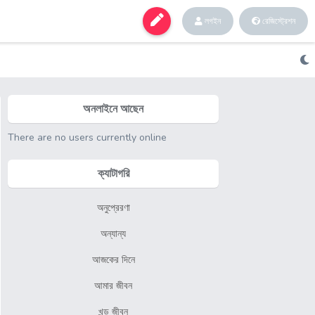
লগইন
রেজিস্ট্রেশন
অনলাইনে আছেন
There are no users currently online
ক্যাটাগরি
অনুপ্রেরণা
অন্যান্য
আজকের দিনে
আমার জীবন
খন্ড জীবন