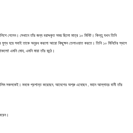
ে গেলেন। সেখানে তাঁর জন্য বরাদ্দকৃত সময় ছিলো মাত্র ১০ মিনিট। কিন্তু যখন তিনি
সুরে মুগ্ধ হয়ে সবাই তাকে অনুরধ করলো আরো কিছুক্ষন তেলাওয়াত করতে। তিনি ১০ মিনিটের স্থলে
থাকলো! এমনি মোহ, এমনি মায়া তাঁর কন্ঠে।
ুসলিম সকলকেই। মনকে প্রশান্ত করেছেন, আবেগের অশ্রু এনেছেন , মহান আল্লাহর বানী তাঁর
 করেন।
ি।