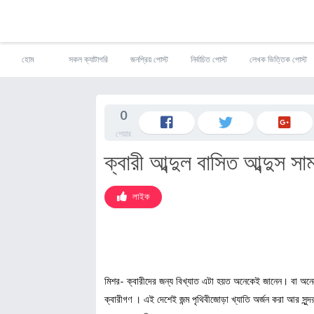
S
হোম
সকল ক্যাটাগরি
জনপ্রিয় পোস্ট
নির্বাচিত পোস্ট
লেখক ভিত্তিক পোস্ট
k
i
p
t
0
o
শেয়ার
c
o
ক্বারী আব্দুল বাসিত আব্দুস স
n
t
e
লাইক
n
t
মিশর- ক্বারীদের জন্য বিখ্যাত এটা হয়ত অনেকেই জানেন। বা অনে
ক্বারীগণ । এই দেশেই জন্ম পৃথিবীজোড়া খ্যাতি অর্জন করা আর সুন্দর 