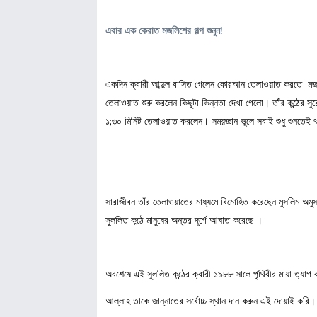
এবার এক কেরাত মজলিশের গল্প শুনুন!
একদিন ক্বারী আব্দুল বাসিত গেলেন কোরআন তেলাওয়াত করতে মজলিশ
তেলাওয়াত শুরু করলেন কিছুটা ভিন্নতা দেখা গেলো। তাঁর কন্ঠের 
১;৩০ মিনিট তেলাওয়াত করলেন। সময়জ্ঞান ভূলে সবাই শুধু শুনতেই 
সারাজীবন তাঁর তেলাওয়াতের মাধ্যমে বিমোহিত করেছেন মুসলিম অম
সুললিত কন্ঠে মানুষের অন্তর দূর্গে আঘাত করেছে ।
অবশেষে এই সুললিত কন্ঠের ক্বারী ১৯৮৮ সালে পৃথিবীর মায়া ত্যাগ
আল্লাহ তাকে জান্নাতের সর্বোচ্চ স্থান দান করুন এই দোয়াই কর