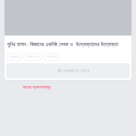
মুনির হাসান : বিজ্ঞানের একনিষ্ঠ সেবক ও উদ্যোক্তাদের উদ্যোক্তা
অনুপ্রেরণা
বিখ্যাত জীবন
সফল জীবন
ফেব্রুয়ারী 21, 2019
পো
আগের প্রকাশনাসমূহ
স্ট
ন্যা
ভি