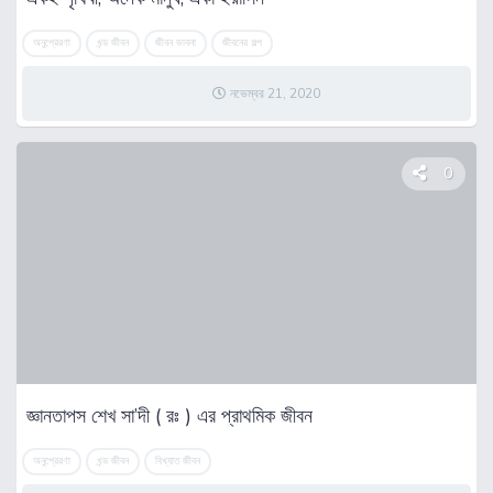
অনুপ্রেরণা
খন্ড জীবন
জীবন ভাবনা
জীবনের গল্প
নভেম্বর 21, 2020
0
জ্ঞানতাপস শেখ সা’দী ( রঃ ) এর প্রাথমিক জীবন
অনুপ্রেরণা
খন্ড জীবন
বিখ্যাত জীবন