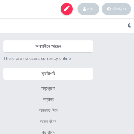
লগইন
রেজিস্ট্রেশন
অনলাইনে আছেন
There are no users currently online
ক্যাটাগরি
অনুপ্রেরণা
অন্যান্য
আজকের দিনে
আমার জীবন
খন্ড জীবন