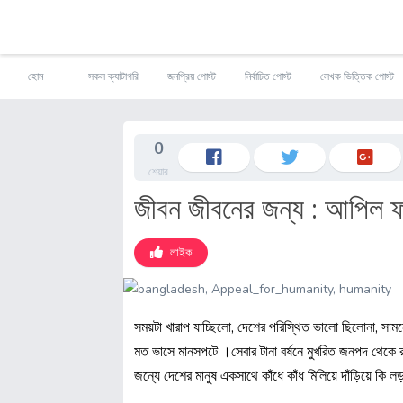
S
হোম
সকল ক্যাটাগরি
জনপ্রিয় পোস্ট
নির্বাচিত পোস্ট
লেখক ভিত্তিক পোস্ট
k
i
p
t
0
o
শেয়ার
c
o
জীবন জীবনের জন্য : আপিল ফর 
n
t
e
লাইক
n
t
সময়টা খারাপ যাচ্ছিলো, দেশের পরিস্থিত ভালো ছিলোনা, স
মত ভাসে মানসপটে ।সেবার টানা বর্ষনে মুখরিত জনপদ থেকে রা
জন্যে দেশের মানুষ একসাথে কাঁধে কাঁধ মিলিয়ে দাঁড়িয়ে কি 