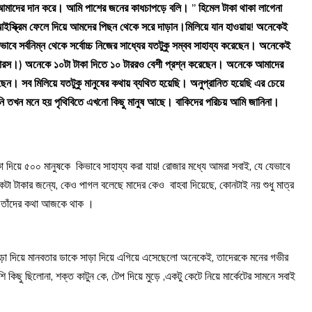
আমাদের দান করে। আমি পাশের জনের কাধচাপড়ে বলি। ” হিমেল টাকা থাকা লাগেনা
আইস্ক্রিম ফেলে দিয়ে আমদের পিছন থেকে সরে দাড়ান।মিলিয়ে যান হাওয়ায়!
অনেকেই
 সর্বনিম্ন থেকে সর্বোচ্চ নিজের সাধ্যের যতটুকু সম্বব সাহায্য করেছেন। অনেকেই
লারস।) অনেকে ১০টা টাকা দিতে ১০ টাররও বেশী প্রশ্ন করেছেন। অনেকে আমাদের
েছেন। সব মিলিয়ে যতটুকু মানুষের কথায় ব্যথিত হয়েছি। অনুপ্রানিত হয়েছি এর চেয়ে
নি তখন মনে হয় পৃথিবিতে এখনো কিছু মানুষ আছে। বাকিদের পরিচয় আমি জানিনা।
 দিয়ে ৫০০ মানুষকে কিভাবে সাহায্য করা যায়! রোজার মধ্যে আমরা সবাই, যে যেভাবে
টা টাকার জন্যে, কেও পাগল বলেছে মাদের কেও বাহবা দিয়েছে, কোনটাই নয় শুধু মাত্র
নি তাঁদের কথা আজকে থাক ।
 দিয়ে মানবতার ডাকে সাড়া দিয়ে এগিয়ে এসেছেলো অনেকেই, তাদেরকে মনের গভীর
িছু ছিলোনা, শক্ত কাটুন কে, টেপ দিয়ে মুড়ে ,একটু কেটে নিয়ে মার্কেটের সামনে সবাই