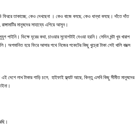
িররে তাকাচ্ছে, কেও দেখছেনা । কেও বাজে বলছে, কেও ধান্ধা বলছে। দাঁতে দাঁত
রাঙ্গামাটির মানুষদের সাহায্যে এগিয়ে আসুন।
যুগ পাইনি। ভিক্ষে দূরের কথা, চাওয়ার সুযোগটাই দেওয়া হয়নি। সেদিন মন্টা খুব খারাপ
া খালি। অপমানিত হয়ে ফিরে আসার পথে নিজের পকেটের কিছু খুচ্রো টাকা সেই খালি বাক্সে
 এই দেশে লাখ টাকার গাড়ি চলে, হাইফাই ফ্ল্যাট আছে, কিন্তু এসবি কিছু সীমীত মানুষদের
 চাইনা।
করছি।