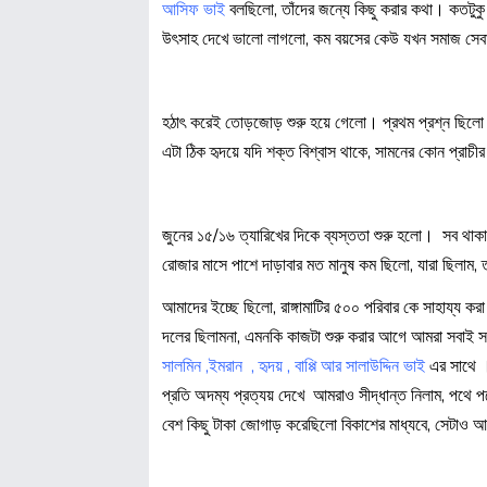
আসিফ ভাই
বলছিলো, তাঁদের জন্যে কিছু করার কথা। কতটুকু 
উৎসাহ দেখে ভালো লাগলো, কম বয়সের কেউ যখন সমাজ সেব
হঠাৎ করেই তোড়জোড় শুরু হয়ে গেলো। প্রথম প্রশ্ন ছিলো ,ট
এটা ঠিক হৃদয়ে যদি শক্ত বিশ্বাস থাকে, সামনের কোন প্রাচ
জুনের ১৫/১৬ ত্যারিখের দিকে ব্যস্ততা শুরু হলো। সব থাকা
রোজার মাসে পাশে দাড়াবার মত মানুষ কম ছিলো, যারা ছিলাম,
আমাদের ইচ্ছে ছিলো, রাঙ্গামাটির ৫০০ পরিবার কে সাহায্
দলের ছিলামনা, এমনকি কাজটা শুরু করার আগে আমরা সবাই
সালমিন ,ইমরান , হৃদয় , বাপ্পি আর সালাউদ্দিন ভাই
এর সাথে ।
প্রতি অদম্য প্রত্যয় দেখে আমরাও সীদ্ধান্ত নিলাম, পথ
বেশ কিছু টাকা জোগাড় করেছিলো বিকাশের মাধ্যবে, সেটাও 