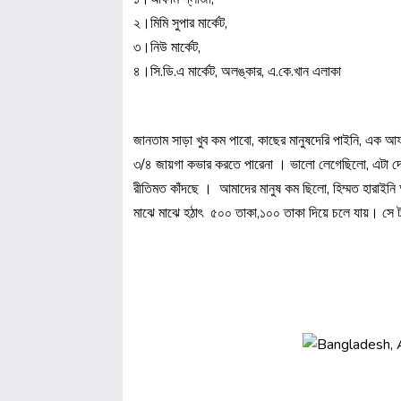
২।মিমি সুপার মার্কেট,
৩।নিউ মার্কেট,
৪।সি.ডি.এ মার্কেট, অলঙ্কার, এ.কে.খান এলাকা
জানতাম সাড়া খুব কম পাবো, কাছের মানুষদেরি পাইনি, এক 
৩/৪ জায়গা কভার করতে পারেনা । ভালো লেগেছিলো, এটা দেখে
রীতিমত কাঁদছে । আমাদের মানুষ কম ছিলো, হিম্মত হারাইনি আস
মাঝে মাঝে হঠাৎ ৫০০ তাকা,১০০ তাকা দিয়ে চলে যায়। সে টা