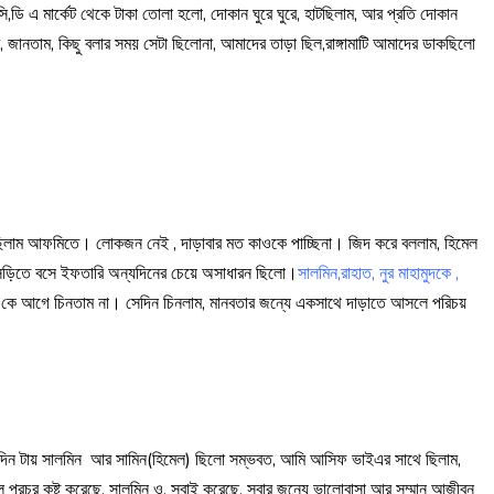
ডি এ মার্কেট থেকে টাকা তোলা হলো, দোকান ঘুরে ঘুরে, হাটছিলাম, আর প্রতি দোকান
 জানতাম, কিছু বলার সময় সেটা ছিলোনা, আমাদের তাড়া ছিল,রাঙ্গামাটি আমাদের ডাকছিলো
লাম আফমিতে। লোকজন নেই , দাড়াবার মত কাওকে পাচ্ছিনা। জিদ করে বললাম, হিমেল
সিড়িতে বসে ইফতারি অন্যদিনের চেয়ে অসাধারন ছিলো।
সালমিন,রাহাত, নুর মাহামুদকে ,
 কে আগে চিনতাম না। সেদিন চিনলাম, মানবতার জন্যে একসাথে দাড়াতে আসলে পরিচয়
ইদিন টায় সালমিন আর সামিন(হিমেল) ছিলো সম্ভবত, আমি আসিফ ভাইএর সাথে ছিলাম,
 প্রচুর কষ্ট করেছে, সালমিন ও, সবাই করেছে, সবার জন্যে ভালোবাসা আর সম্মান আজীবন